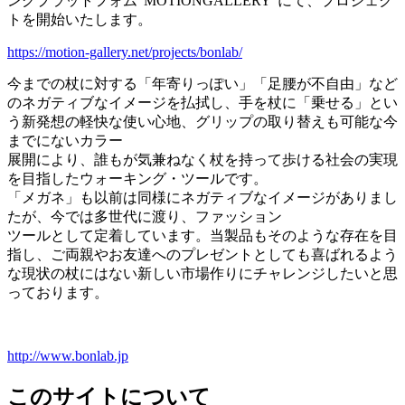
ングプラットフォム”MOTIONGALLERY”にて、プロジェク
トを開始いたします。
https://motion-gallery.net/projects/bonlab/
今までの杖に対する「年寄りっぽい」「足腰が不自由」など
のネガティブなイメージを払拭し、手を杖に「乗せる」とい
う新発想の軽快な使い心地、グリップの取り替えも可能な今
までにないカラー
展開により、誰もが気兼ねなく杖を持って歩ける社会の実現
を目指したウォーキング・ツールです。
「メガネ」も以前は同様にネガティブなイメージがありまし
たが、今では多世代に渡り、ファッション
ツールとして定着しています。当製品もそのような存在を目
指し、ご両親やお友達へのプレゼントとしても喜ばれるよう
な現状の杖にはない新しい市場作りにチャレンジしたいと思
っております。
http://www.bonlab.jp
このサイトについて