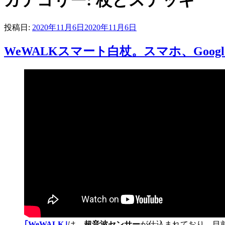
カテゴリー:
杖とステッキ
投稿日:
2020年11月6日
2020年11月6日
WeWALKスマート白杖。スマホ、Goog
｢WeWALK｣
は、
超音波センサー
が仕込まれており、目